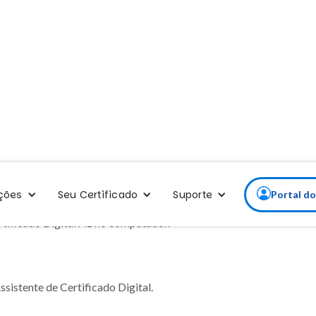
Videoconferência
ções
Seu Certificado
Suporte
Portal do
ertificado Digital A1 no computador.
ssistente de Certificado Digital.