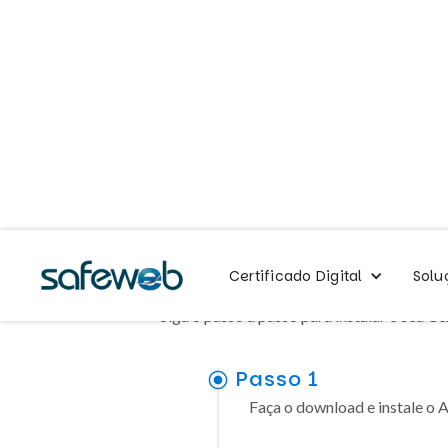
A1 - Arquivo -
Certificado Digital
Solu
Siga o passo a passo para instalar o seu C
Passo 1
Faça o download e instale o A