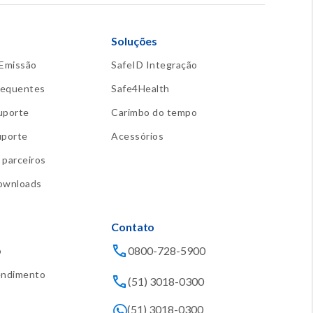
Soluções
 Emissão
SafeID Integração
requentes
Safe4Health
uporte
Carimbo do tempo
uporte
Acessórios
 parceiros
downloads
Contato
0800-728-5900
o
tendimento
(51) 3018-0300
(51) 3018-0300