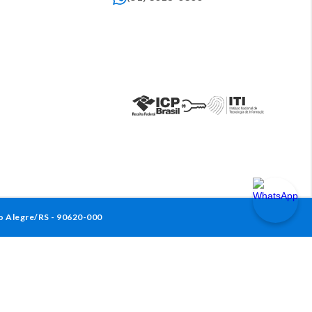
to Alegre/RS - 90620-000